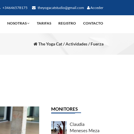
+34646578175
theyogacatstudio@gmail.com
Acceder
NOSOTRAS
TARIFAS
REGISTRO
CONTACTO
The Yoga Cat / Actividades / Fuerza
MONITORES
Claudia
Meneses Meza