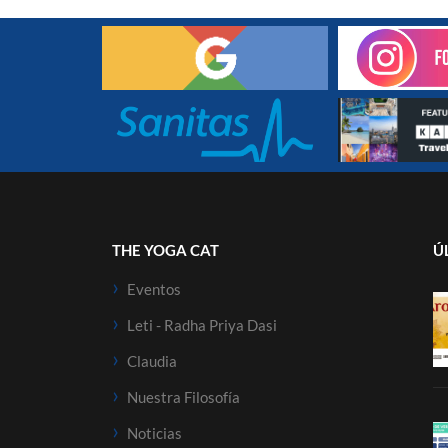
THE YOGA CAT
Ú
Eventos
Leti - Radha Priya Dasi
Claudia
Nuestra Filosofía
Noticias