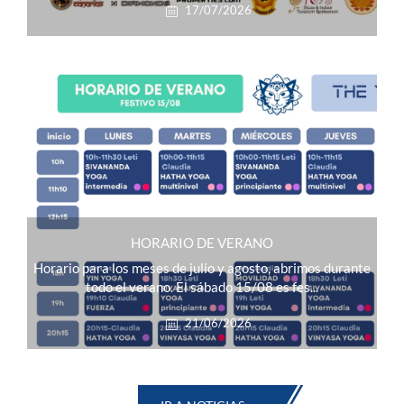
17/07/2026
HORARIO DE VERANO
Horario para los meses de julio y agosto, abrimos durante
todo el verano. El sábado 15/08 es fes...
21/06/2026