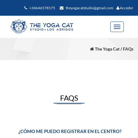
+34646578175
theyogacatstudio@gmail.com
Acceder
Toggle
navigation
The Yoga Cat / FAQs
FAQS
¿CÓMO ME PUEDO REGISTRAR EN EL CENTRO?