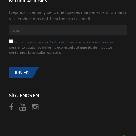
NOTIFICACIONES
Déjanos tu email y de lo que quieres mantenerte informado
y te enviaremos notificaciones a tu email
Email
He
He leído y aceptado la
Política de privacidad
y las
bases legales
y
leído
consiento y autorizo de forma expresa el tratamiento de mis datos
y
conforme a la consulta realizada.
aceptado
la
Política
de
ENVIAR
privacidad
y
las
bases
SÍGUENOS EN
legales
y
consiento
y
autorizo
de
forma
expresa