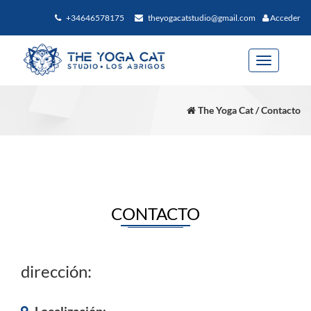
+34646578175
theyogacatstudio@gmail.com
Acceder
Toggle
navigation
The Yoga Cat / Contacto
CONTACTO
dirección: